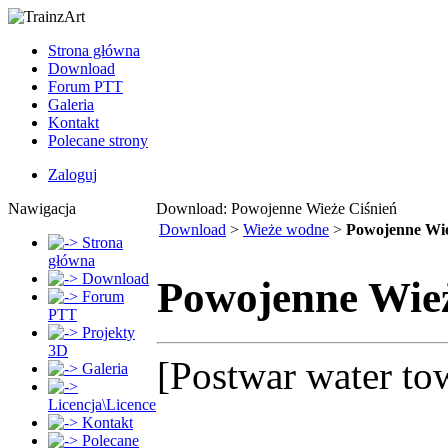
Strona główna
Download
Forum PTT
Galeria
Kontakt
Polecane strony
Zaloguj
Nawigacja
Download: Powojenne Wieże Ciśnień
Download
>
Wieże wodne
>
Powojenne Wie
Strona
główna
Download
Powojenne Wież
Forum
PTT
Projekty
3D
[Postwar water to
Galeria
Licencja\Licence
Kontakt
Polecane