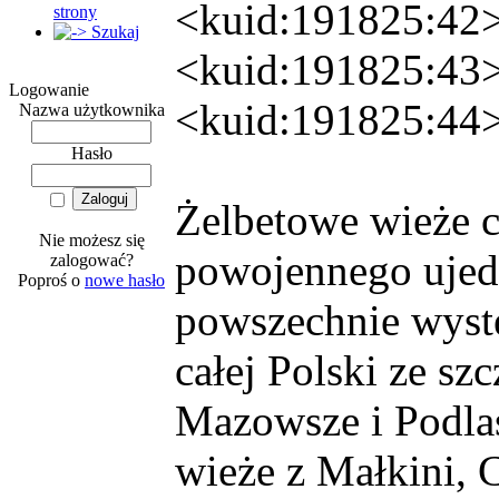
<kuid:191825:42
strony
Szukaj
<kuid:191825:43
Logowanie
<kuid:191825:44
Nazwa użytkownika
Hasło
Żelbetowe wieże c
Nie możesz się
powojennego ujed
zalogować?
Poproś o
nowe hasło
powszechnie wyste
całej Polski ze s
Mazowsze i Podlas
wieże z Małkini, 