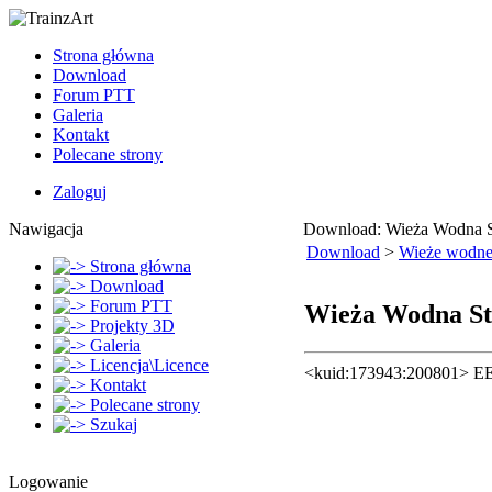
Strona główna
Download
Forum PTT
Galeria
Kontakt
Polecane strony
Zaloguj
Nawigacja
Download: Wieża Wodna S
Download
>
Wieże wodn
Strona główna
Download
Forum PTT
Wieża Wodna St
Projekty 3D
Galeria
Licencja\Licence
<kuid:173943:200801> EE
Kontakt
Polecane strony
Szukaj
Logowanie