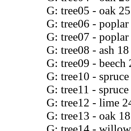
G: tree05 - oak 
G: tree06 - popl
G: tree07 - popl
G: tree08 - ash 
G: tree09 - beec
G: tree10 - spru
G: tree11 - spru
G: tree12 - lime
G: tree13 - oak 
G: tree14 - will