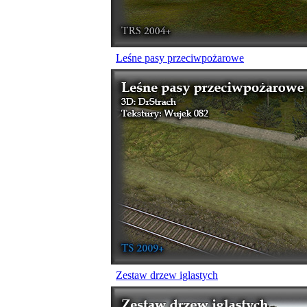
Leśne pasy przeciwpożarowe
Zestaw drzew iglastych