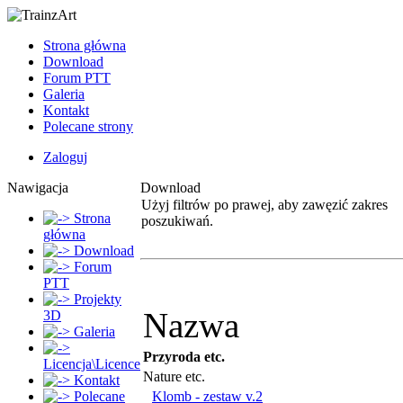
Strona główna
Download
Forum PTT
Galeria
Kontakt
Polecane strony
Zaloguj
Nawigacja
Download
Użyj filtrów po prawej, aby zawęzić zakres
Strona
poszukiwań.
główna
Download
Forum
PTT
Projekty
Nazwa
3D
Galeria
Przyroda etc.
Licencja\Licence
Nature etc.
Kontakt
Polecane
Klomb - zestaw v.2