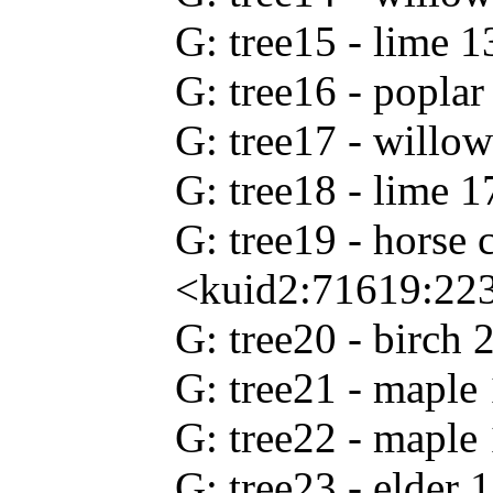
G: tree15 - lime
G: tree16 - popl
G: tree17 - will
G: tree18 - lime
G: tree19 - horse 
<kuid2:71619:22
G: tree20 - birc
G: tree21 - mapl
G: tree22 - mapl
G: tree23 - elder