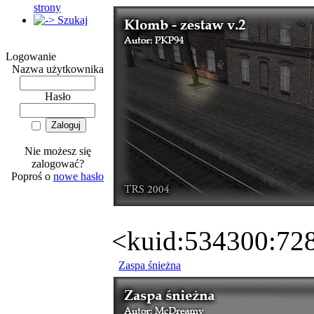
strony
Szukaj
Logowanie
Nazwa użytkownika
Hasło
Nie możesz się
zalogować?
Poproś o
nowe hasło
<kuid:534300:72
Zaspa śnieżna