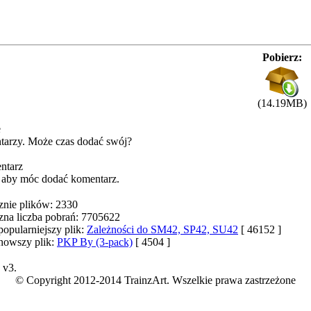
Pobierz:
(14.19MB)
e
tarzy. Może czas dodać swój?
ntarz
, aby móc dodać komentarz.
znie plików: 2330
zna liczba pobrań: 7705622
popularniejszy plik:
Zależności do SM42, SP42, SU42
[ 46152 ]
nowszy plik:
PKP By (3-pack)
[ 4504 ]
v3.
© Copyright 2012-2014 TrainzArt. Wszelkie prawa zastrzeżone