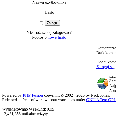
Nazwa użytkownika
Hasło
Nie możesz się zalogować?
Poproś o
nowe hasło
Komentarz
Brak komen
Dodaj kome
Zaloguj się
Łąc
Łąc
Naj
Naj
Powered by
PHP-Fusion
copyright © 2002 - 2026 by Nick Jones.
Released as free software without warranties under
GNU Affero GPL
Wygenerowano w sekund: 0.05
12,431,356 unikalne wizyty